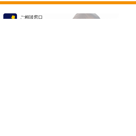
ご相談窓口
電話あるいはメールをご利用ください。
TEL.06-6885-8185
／
E-mail.business-4@jbits.co.jp
営業日：月〜金曜日（土日祝休業） 営業時間：9：00〜18：30
会社案内
｜
特定商取引法に基づく表記
｜
個人情報の取扱い
｜
機密保持規定
｜
求人情報
｜
サービス
｜
料金
｜
お問い合わせ
｜
用語集
｜
サイトマップ
© 2022 JBIts., All Rights Reserved.